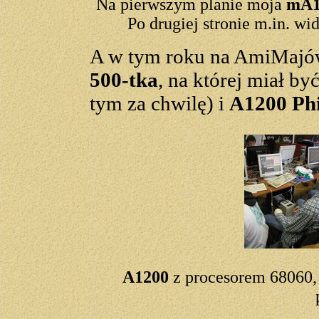
Na pierwszym planie moja
mA
Po drugiej stronie m.in. wi
A w tym roku na AmiMajów
500-tka
, na której miał b
tym za chwilę) i
A1200 Phi
A1200
z procesorem 68060,