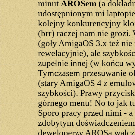
minut
AROSem
(a dokładn
udostępnionym mi laptopie.
kolejny konkurencyjny kl
(brr) raczej nam nie grozi
(goły AmigaOS 3.x też nie
rewelacyjnie), ale szybkoś
zupełnie innej (w końcu wy
Tymczasem przesuwanie oki
(stary AmigaOS 4 z emul
szybkości). Prawy przycisk
górnego menu! No to jak tu
Sporo pracy przed nimi - a 
zdobytym doświadczeniem 
deweloperzy AROSa walczą