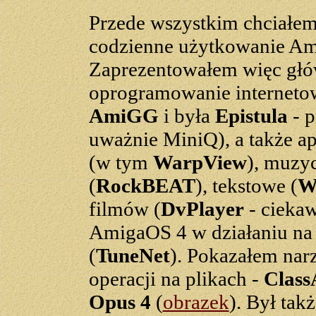
Przede wszystkim chciałe
codzienne użytkowanie Am
Zaprezentowałem więc głó
oprogramowanie interneto
AmiGG
i była
Epistula
- p
uważnie MiniQ), a także ap
(w tym
WarpView
), muzy
(
RockBEAT
), tekstowe (
W
filmów (
DvPlayer
- ciekaw
AmigaOS 4 w działaniu n
(
TuneNet
). Pokazałem nar
operacji na plikach -
Class
Opus 4
(
obrazek
). Był ta