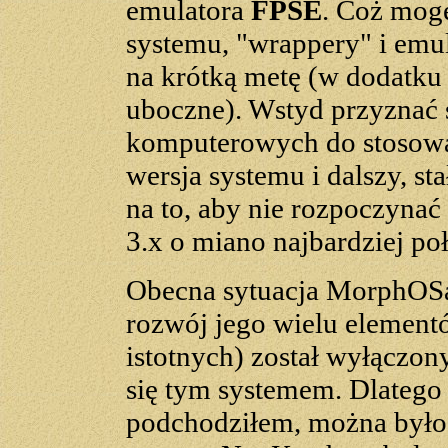
emulatora
FPSE
. Coż mogę
systemu, "wrappery" i emul
na krótką metę (w dodatku
uboczne). Wstyd przyznać 
komputerowych do stosowa
wersja systemu i dalszy, st
na to, aby nie rozpoczynać
3.x o miano najbardziej poł
Obecna sytuacja MorphOSa 
rozwój jego wielu elementó
istotnych) został wyłączon
się tym systemem. Dlatego
podchodziłem, można było