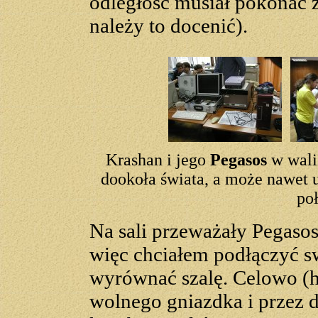
odległość musiał pokonać 
należy to docenić).
Krashan i jego
Pegasos
w wali
dookoła świata, a może nawet 
po
Na sali przeważały Pegaso
więc chciałem podłączyć 
wyrównać szalę. Celowo (h
wolnego gniazdka i przez d