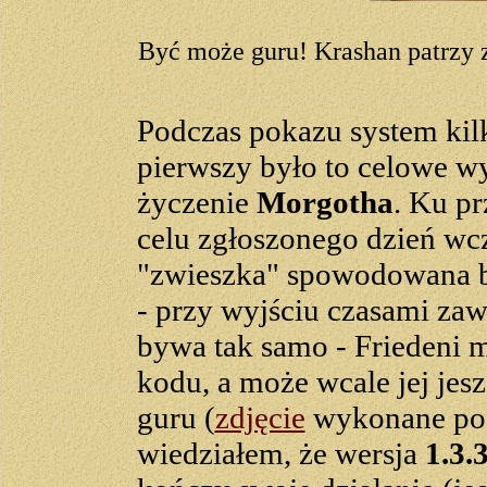
Być może guru! Krashan patrzy 
Podczas pokazu system kilka
pierwszy było to celowe w
życzenie
Morgotha
. Ku p
celu zgłoszonego dzień wc
"zwieszka" spowodowana by
- przy wyjściu czasami zaw
bywa tak samo - Friedeni m
kodu, a może wcale jej jeszc
guru (
zdjęcie
wykonane po
wiedziałem, że wersja
1.3.