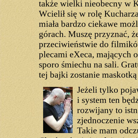
także wielki nieobecny w K
Wcielił się w rolę Kucharz
miała bardzo ciekawe możli
górach. Muszę przyznać, że
przeciwieństwie do filmik
plecami eXeca, mających o
sporo śmiechu na sali. Gr
tej bajki zostanie maskot
Jeżeli tylko poj
i system ten będ
rozwijany to istn
zjednoczenie ws
Takie mam odczu