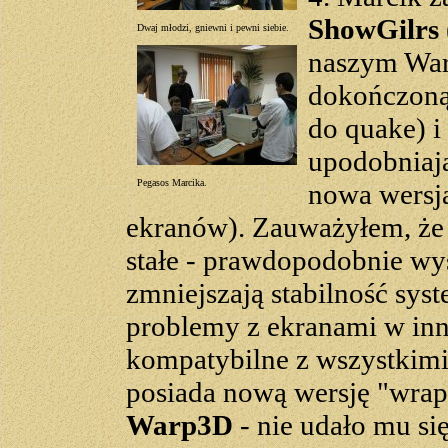
ShowGilrs
Dwaj młodzi, gniewni i pewni siebie.
naszym War
dokończoną
do quake) i
upodobniaj
Pegasos Marcika.
nowa wersj
ekranów). Zauważyłem, że 
stałe - prawdopodobnie wy
zmniejszają stabilność sys
problemy z ekranami w inne
kompatybilne z wszystkimi 
posiada nową wersję "wra
Warp3D
- nie udało mu s