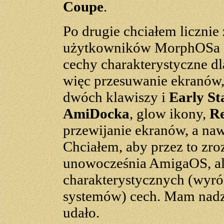
Coupe
.
Po drugie chciałem liczni
użytkowników MorphOSa z
cechy charakterystyczne 
więc przesuwanie ekranów,
dwóch klawiszy i
Early S
AmiDocka
, glow ikony,
Re
przewijanie ekranów, a naw
Chciałem, aby przez to zro
unowocześnia AmigaOS, ale
charakterystycznych (wyró
systemów) cech. Mam nadzie
udało.