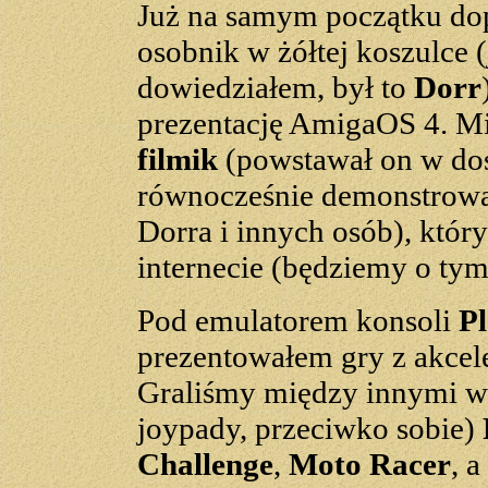
Już na samym początku do
osobnik w żółtej koszulce 
dowiedziałem, był to
Dorr
prezentację AmigaOS 4. Mi
filmik
(powstawał on w do
równocześnie demonstrowa
Dorra i innych osób), któ
internecie (będziemy o ty
Pod emulatorem konsoli
Pl
prezentowałem gry z akcel
Graliśmy między innymi w
joypady, przeciwko sobie)
Challenge
,
Moto Racer
, 