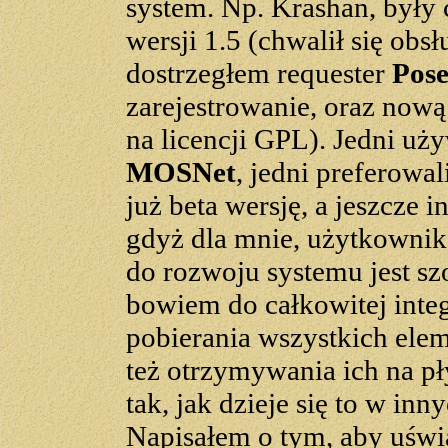
system. Np. Krashan, był
wersji 1.5 (chwalił się obs
dostrzegłem requester
Pose
zarejestrowanie, oraz now
na licencji GPL). Jedni uż
MOSNet
, jedni preferowal
już beta wersję, a jeszcze i
gdyż dla mnie, użytkownik
do rozwoju systemu jest s
bowiem do całkowitej integ
pobierania wszystkich el
też otrzymywania ich na pł
tak, jak dzieje się to w in
Napisałem o tym, aby uświ