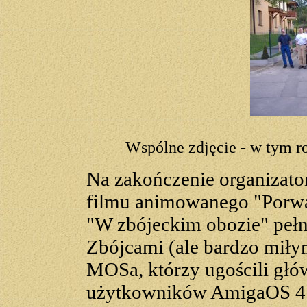
Wspólne zdjęcie - w tym ro
Na zakończenie organizator
filmu animowanego "Porwan
"W zbójeckim obozie" pełn
Zbójcami (ale bardzo miły
MOSa, którzy ugościli głów
użytkowników AmigaOS 4. 