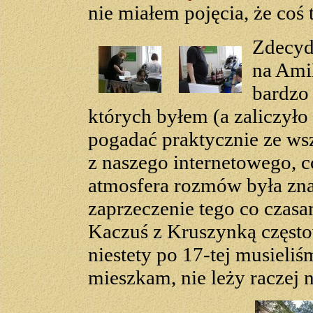
nie miałem pojęcia, że coś 
Zdecydo
na Ami
bardzo 
których byłem (a zaliczyło 
pogadać praktycznie ze ws
z naszego internetowego, 
atmosfera rozmów była zna
zaprzeczenie tego co czasam
Kaczuś z Kruszynką często
niestety po 17-tej musieli
mieszkam, nie leży raczej n