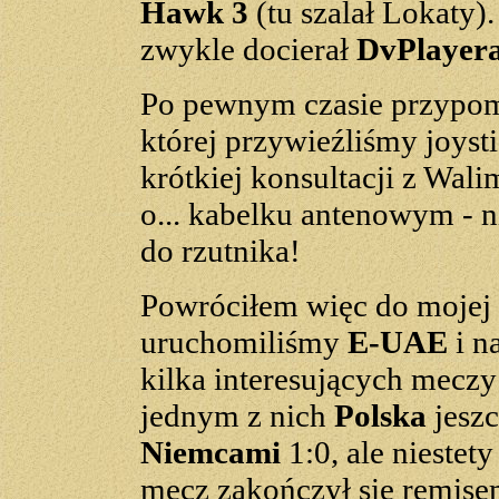
Hawk 3
(tu szalał Lokaty)
zwykle docierał
DvPlayer
Po pewnym czasie przypomn
której przywieźliśmy joysti
krótkiej konsultacji z Wal
o... kabelku antenowym - n
do rzutnika!
Powróciłem więc do mojej 
uruchomiliśmy
E-UAE
i n
kilka interesujących mecz
jednym z nich
Polska
jeszc
Niemcami
1:0, ale niestet
mecz zakończył się remis