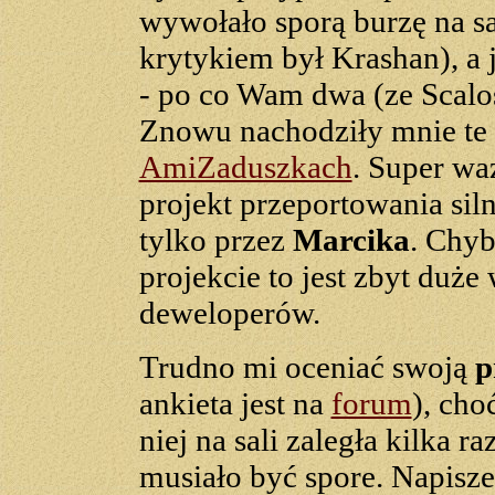
wywołało sporą burzę na s
krytykiem był Krashan), a 
- po co Wam dwa (ze Scalo
Znowu nachodziły mnie te 
AmiZaduszkach
. Super wa
projekt przeportowania sil
tylko przez
Marcika
. Chyb
projekcie to jest zbyt du
deweloperów.
Trudno mi oceniać swoją
p
ankieta jest na
forum
), cho
niej na sali zaległa kilka r
musiało być spore. Napisze 