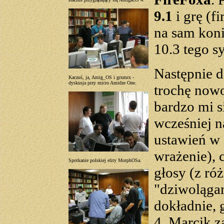
9.1
i grę (f
na sam kon
10.3 tego s
Następnie d
Kaczuś, ja, Amig_OS i grxmrx -
dyskusja przy micro Amidze One.
trochę now
bardzo mi s
wcześniej 
ustawień w 
wrażenie), 
Spotkanie polskiej elity MorphOSa.
głosy (z ró
"dziwolągam
dokładnie,
4. Marcik z