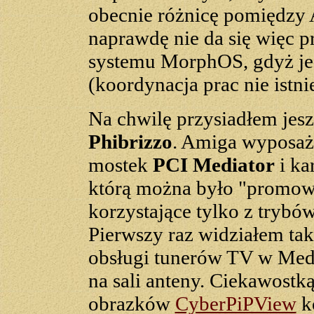
obecnie różnicę pomiędz
naprawdę nie da się więc 
systemu MorphOS, gdyż jeg
(koordynacja prac nie istn
Na chwilę przysiadłem jes
Phibrizzo
. Amiga wyposaż
mostek
PCI Mediator
i ka
którą można było "promowa
korzystające tylko z trybó
Pierwszy raz widziałem tak
obsługi tunerów TV w Media
na sali anteny. Ciekawostk
obrazków
CyberPiPView
ko