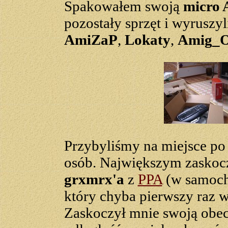
Spakowałem swoją
micro 
pozostały sprzęt i wyrusz
AmiZaP
,
Lokaty
,
Amig_
Przybyliśmy na miejsce po 
osób. Największym zaskoc
grxmrx'a
z
PPA
(w samocho
który chyba pierwszy raz 
Zaskoczył mnie swoją obec