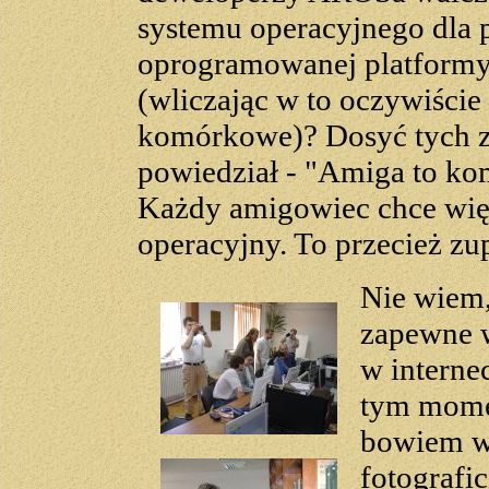
systemu operacyjnego dla 
oprogramowanej platformy
(wliczając w to oczywiście 
komórkowe)? Dosyć tych zło
powiedział - "Amiga to ko
Każdy amigowiec chce wię
operacyjny. To przecież zu
Nie wiem, 
zapewne w
w interne
tym mome
bowiem w
fotografi