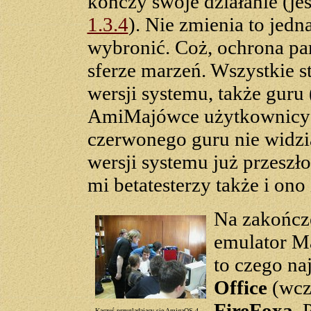
kończy swoje działanie (je
1.3.4
). Nie zmienia to jedn
wybronić. Coż, ochrona pam
sferze marzeń. Wszystkie s
wersji systemu, także guru
AmiMajówce użytkownicy 
czerwonego guru nie widz
wersji systemu już przeszło
mi betatesterzy także i ono 
Na zakończ
emulator M
to czego na
Office
(wcz
FireFoxa
.
Kaczuś przyglądający się AmigaOS 4.