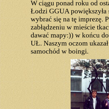
W ciągu ponad roku od os
Łodzi GGUA powiększyła si
wybrać się na tę imprezę. 
zabłądzeniu w mieście tka
dawać mapy:)) w końcu do
UŁ. Naszym oczom ukazał 
samochód w boingi.