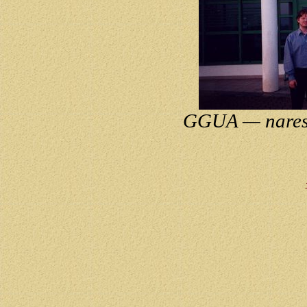
GGUA — nareszc