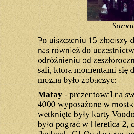
Samoc
Po uiszczeniu 15 złociszy d
nas również do uczestnict
odróżnieniu od zeszłoroczn
sali, która momentami się 
można było zobaczyć:
Matay
- prezentował na sw
4000 wyposażone w mostki 
wetknięte były karty Voodo
było pograć w Heretica 2,
Payback, GLQuake oraz po