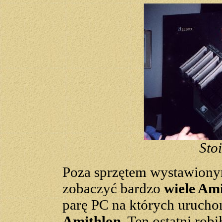
Sto
Poza sprzętem wystawiony
zobaczyć bardzo
wiele Am
parę PC na których uruch
Amithlon
. Ten ostatni rob